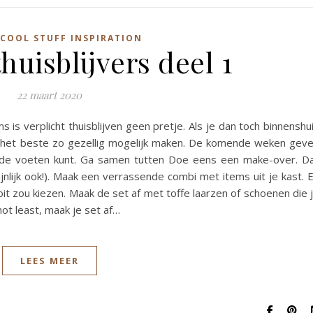
COOL STUFF INSPIRATION
thuisblijvers deel 1
22 maart 2020
 verplicht thuisblijven geen pretje. Als je dan toch binnenshu
r het beste zo gezellig mogelijk maken. De komende weken gev
t de voeten kunt. Ga samen tutten Doe eens een make-over. D
ijnlijk ook!). Maak een verrassende combi met items uit je kast. 
it zou kiezen. Maak de set af met toffe laarzen of schoenen die 
not least, maak je set af…
LEES MEER