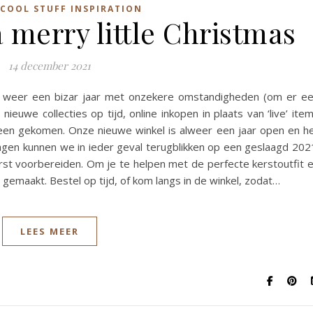
COOL STUFF INSPIRATION
 merry little Christmas
14 december 2021
s weer een bizar jaar met onzekere omstandigheden (om er e
euwe collecties op tijd, online inkopen in plaats van ‘live’ ite
heen gekomen. Onze nieuwe winkel is alweer een jaar open en h
agen kunnen we in ieder geval terugblikken op een geslaagd 202
rst voorbereiden. Om je te helpen met de perfecte kerstoutfit 
gemaakt. Bestel op tijd, of kom langs in de winkel, zodat…
LEES MEER