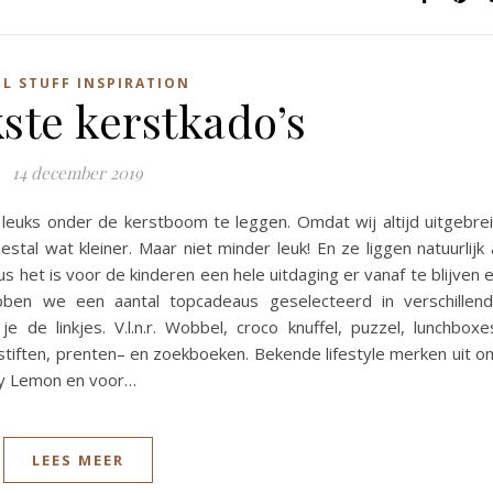
L STUFF INSPIRATION
ste kerstkado’s
14 december 2019
t leuks onder de kerstboom te leggen. Omdat wij altijd uitgebre
stal wat kleiner. Maar niet minder leuk! En ze liggen natuurlijk 
 het is voor de kinderen een hele uitdaging er vanaf te blijven 
ebben we een aantal topcadeaus geselecteerd in verschillen
e de linkjes. V.l.n.r. Wobbel, croco knuffel, puzzel, lunchboxe
iltstiften, prenten– en zoekboeken. Bekende lifestyle merken uit o
cky Lemon en voor…
LEES MEER