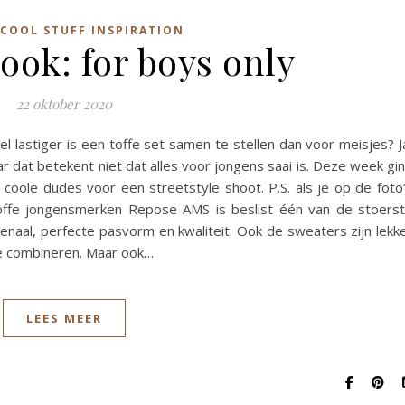
COOL STUFF INSPIRATION
ook: for boys only
22 oktober 2020
l lastiger is een toffe set samen te stellen dan voor meisjes? J
ar dat betekent niet dat alles voor jongens saai is. Deze week gi
coole dudes voor een streetstyle shoot. P.S. als je op de foto
. Toffe jongensmerken Repose AMS is beslist één van de stoers
naal, perfecte pasvorm en kwaliteit. Ook de sweaters zijn lekk
te combineren. Maar ook…
LEES MEER