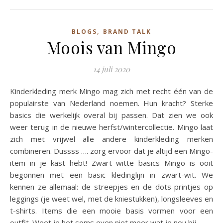
,
BLOGS
BRAND TALK
Moois van Mingo
14 juli 2020
Kinderkleding merk Mingo mag zich met recht één van de
populairste van Nederland noemen. Hun kracht? Sterke
basics die werkelijk overal bij passen. Dat zien we ook
weer terug in de nieuwe herfst/wintercollectie. Mingo laat
zich met vrijwel alle andere kinderkleding merken
combineren. Dussss …. zorg ervoor dat je altijd een Mingo-
item in je kast hebt! Zwart witte basics Mingo is ooit
begonnen met een basic kledinglijn in zwart-wit. We
kennen ze allemaal: de streepjes en de dots printjes op
leggings (je weet wel, met de kniestukken), longsleeves en
t-shirts. Items die een mooie basis vormen voor een
outfit. Weet je het soms even niet meer wat je nou bij…