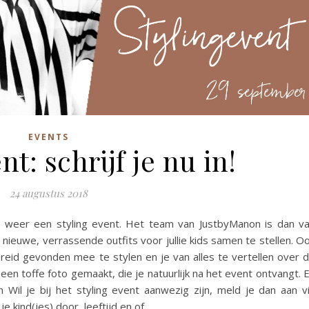
EVENTS
nt: schrijf je nu in!
24 augustus 2018
weer een styling event. Het team van JustbyManon is dan v
nieuwe, verrassende outfits voor jullie kids samen te stellen. O
id gevonden mee te stylen en je van alles te vertellen over d
een toffe foto gemaakt, die je natuurlijk na het event ontvangt. 
 Wil je bij het styling event aanwezig zijn, meld je dan aan v
e kind(jes) door, leeftijd en of…