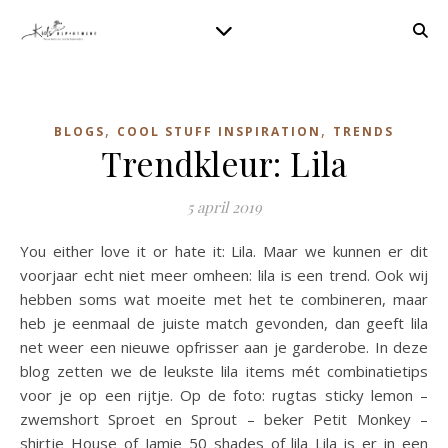
,
,
BLOGS
COOL STUFF INSPIRATION
TRENDS
Trendkleur: Lila
5 april 2019
You either love it or hate it: Lila. Maar we kunnen er dit
voorjaar echt niet meer omheen: lila is een trend. Ook wij
hebben soms wat moeite met het te combineren, maar
heb je eenmaal de juiste match gevonden, dan geeft lila
net weer een nieuwe opfrisser aan je garderobe. In deze
blog zetten we de leukste lila items mét combinatietips
voor je op een rijtje. Op de foto: rugtas sticky lemon –
zwemshort Sproet en Sprout – beker Petit Monkey –
shirtje House of Jamie 50 shades of lila Lila is er in een