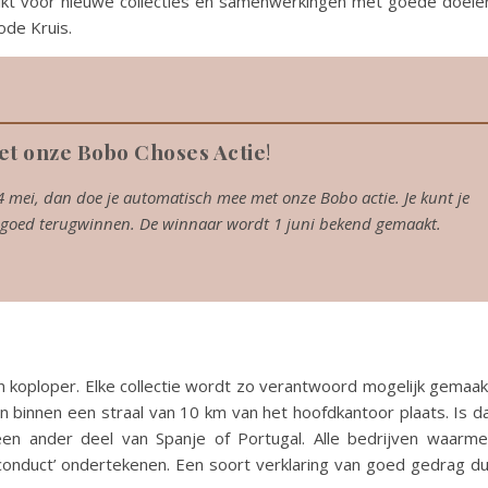
uikt voor nieuwe collecties en samenwerkingen met goede doele
ode Kruis.
t onze Bobo Choses Actie
!
4 mei, dan doe je automatisch mee met onze Bobo actie. Je kunt je
egoed terugwinnen. De winnaar wordt 1 juni bekend gemaakt.
koploper. Elke collectie wordt zo verantwoord mogelijk gemaak
n binnen een straal van 10 km van het hoofdkantoor plaats. Is d
een ander deel van Spanje of Portugal. Alle bedrijven waarm
nduct’ ondertekenen. Een soort verklaring van goed gedrag d