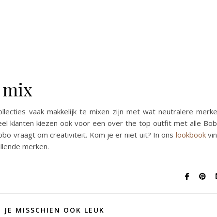
 mix
llecties vaak makkelijk te mixen zijn met wat neutralere merk
eel klanten kiezen ook voor een over the top outfit met alle Bo
obo vraagt om creativiteit. Kom je er niet uit? In ons
lookbook
vi
illende merken.
D JE MISSCHIEN OOK LEUK