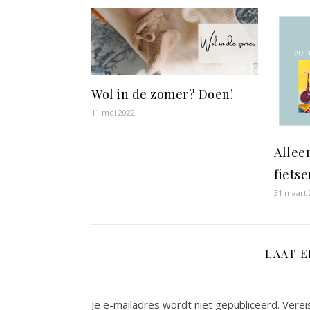
Wol in de zomer? Doen!
11 mei 2022
Allee
fietse
31 maart 
LAAT 
Je e-mailadres wordt niet gepubliceerd.
Verei