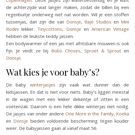
Copenhagen
. Deze jasjes zijn waterbestendig en je kunt
de achterzijde wat langer maken, zodat de billen bij een
regenbuitje onderweg niet nat worden. Wil je een stoffen
tussenjas, dan zijn die van
Donsje
,
Baje Studios
en
Mini
Rodini
lekker.
Tinycottons
,
Donsje
en
American Vintage
hebben de leukste teddy jassen.
Een bodywarmer of een jas met afritsbare mouwen is ook
fijn. Je vindt ze bij
Bobo Choses
,
Sproet & Sprout
en
Donsje
.
Wat kies je voor baby’s?
De baby
winterjasjes
zijn vaak wat dunner dan de
kidsjassen. En dat is niet voor niets. Baby’s liggen meestal
in de wagen met een lekker dekentje of zitten in een
voetenzak. Daarom is een hele dikke winterjas niet nodig.
De jasjes van onder andere
One More in the Family
,
Koeka
en
Donsje
bieden voldoende bescherming tegen kouder
weer. De babyjassen gaan al vanaf maat 56.