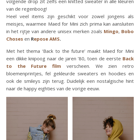
volgende drop zit zelfs een knitted sweater in alle kleuren
van de regenboog!
Heel veel items zijn geschikt voor zowel jongens als
meisjes, waarmee Maed for Mini zich prima kan aansluiten
in het rijtje van andere unisex merken zoals
Mingo
,
Bobo
Choses
en
R
epose AMS
.
Met het thema ‘Back to the future’ maakt Maed for Mini
een dikke knipoog naar de jaren ’80, toen de eerste
Back
to the Future film
verscheen. We zien retro
bloemenprintjes, fel gekleurde sweaters en hoodies en
ook de smileys zijn terug. Duidelijk een nostalgische hint
naar de happy eighties van de vorige eeuw.