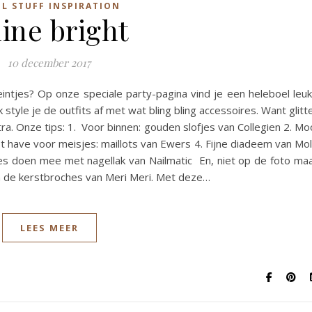
L STUFF INSPIRATION
ine bright
10 december 2017
kleintjes? Op onze speciale party-pagina vind je een heleboel leu
tyle je de outfits af met wat bling bling accessoires. Want glitt
a. Onze tips: 1. Voor binnen: gouden slofjes van Collegien 2. Mo
 have voor meisjes: maillots van Ewers 4. Fijne diadeem van Mo
jes doen mee met nagellak van Nailmatic En, niet op de foto ma
n de kerstbroches van Meri Meri. Met deze…
LEES MEER