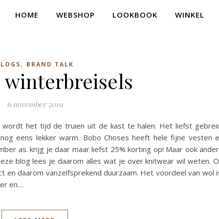
HOME
WEBSHOP
LOOKBOOK
WINKEL
,
BLOGS
BRAND TALK
winterbreisels
6 november 2019
wordt het tijd de truien uit de kast te halen. Het liefst gebrei
 nog eens lekker warm. Bobo Choses heeft hele fijne vesten 
mber as. krijg je daar maar liefst 25% korting op! Maar ook ande
eze blog lees je daarom alles wat je over knitwear wil weten. 
ct en daarom vanzelfsprekend duurzaam. Het voordeel van wol i
ter en…