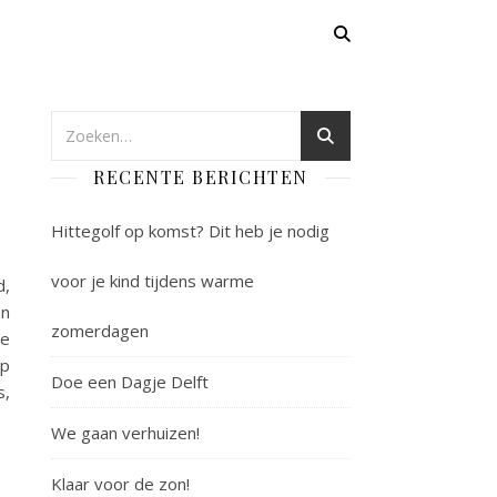
RECENTE BERICHTEN
Hittegolf op komst? Dit heb je nodig
voor je kind tijdens warme
d,
en
zomerdagen
re
Op
Doe een Dagje Delft
s,
We gaan verhuizen!
Klaar voor de zon!